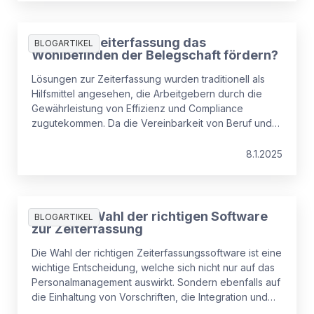
Wie kann Zeiterfassung das
BLOGARTIKEL
Wohlbefinden der Belegschaft fördern?
Lösungen zur Zeiterfassung wurden traditionell als
Hilfsmittel angesehen, die Arbeitgebern durch die
Gewährleistung von Effizienz und Compliance
zugutekommen. Da die Vereinbarkeit von Beruf und
Privatleben jedoch immer mehr an Bedeutung
gewinnt, liegt es auf der Hand, dass Lösungen zur
8.1.2025
Zeiterfassung auch ein erhebliches Potenzial zur
Förderung des Wohlbefindens der Mitarbeiter
bergen.
Tipps zur Wahl der richtigen Software
BLOGARTIKEL
zur Zeiterfassung
Die Wahl der richtigen Zeiterfassungssoftware ist eine
wichtige Entscheidung, welche sich nicht nur auf das
Personalmanagement auswirkt. Sondern ebenfalls auf
die Einhaltung von Vorschriften, die Integration und
die Mitarbeiterzufriedenheit. Deshalb sollten Sie bei