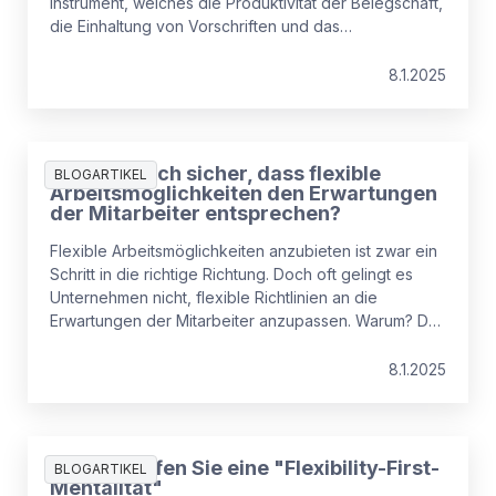
Instrument, welches die Produktivität der Belegschaft,
die Einhaltung von Vorschriften und das
Wohlbefinden der Mitarbeitenden fördern kann. Wie?
Das lesen Sie hier.
8.1.2025
Wie stelle ich sicher, dass flexible
BLOGARTIKEL
Arbeitsmöglichkeiten den Erwartungen
der Mitarbeiter entsprechen?
Flexible Arbeitsmöglichkeiten anzubieten ist zwar ein
Schritt in die richtige Richtung. Doch oft gelingt es
Unternehmen nicht, flexible Richtlinien an die
Erwartungen der Mitarbeiter anzupassen. Warum? Das
verrät unsere Studie.
8.1.2025
So erschaffen Sie eine "Flexibility-First-
BLOGARTIKEL
Mentalität"