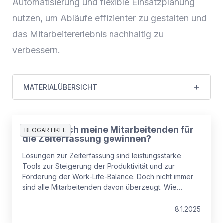
Automatisierung und flexible Einsatzplanung
nutzen, um Abläufe effizienter zu gestalten und
das Mitarbeitererlebnis nachhaltig zu
verbessern.
MATERIALÜBERSICHT
Wie kann ich meine Mitarbeitenden für
BLOGARTIKEL
die Zeiterfassung gewinnen?
Lösungen zur Zeiterfassung sind leistungsstarke
Tools zur Steigerung der Produktivität und zur
Förderung der Work-Life-Balance. Doch nicht immer
sind alle Mitarbeitenden davon überzeugt. Wie
können Sie also Ihre Belegschaft komplett an Bord
holen? Antworten gibt es hier.
8.1.2025