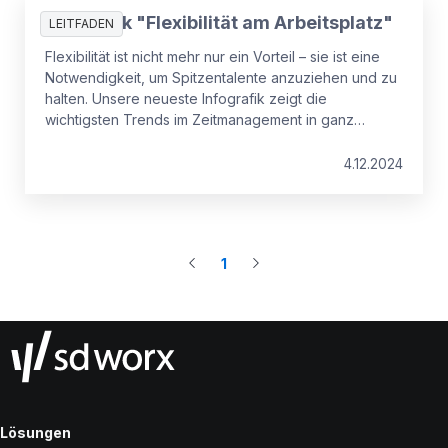
Infografik "Flexibilität am Arbeitsplatz"
LEITFADEN
Flexibilität ist nicht mehr nur ein Vorteil – sie ist eine
Notwendigkeit, um Spitzentalente anzuziehen und zu
halten. Unsere neueste Infografik zeigt die
wichtigsten Trends im Zeitmanagement in ganz
Europa auf und verrät, wie Unternehmen sich mit
intelligenteren sowie effektiveren Strategien an die
4.12.2024
Erwartungen ihrer Mitarbeiter anpassen.
1
Lösungen