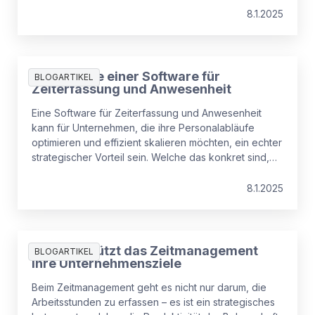
der Wahl der Software auf folgende Kriterien achten.
8.1.2025
Die Vorteile einer Software für
BLOGARTIKEL
Zeiterfassung und Anwesenheit
Eine Software für Zeiterfassung und Anwesenheit
kann für Unternehmen, die ihre Personalabläufe
optimieren und effizient skalieren möchten, ein echter
strategischer Vorteil sein. Welche das konkret sind,
erfahren Sie hier. Da über 70 Prozent der
Unternehmen mit mehr als 2.500 Mitarbeitenden
8.1.2025
Personalplanungssysteme einsetzen, erkennen
größere Organisationen eindeutig den Wert
intelligenter Planungslösungen. Bei kleineren
Unternehmen sinkt die Akzeptanzrate jedoch auf 52
So unterstützt das Zeitmanagement
BLOGARTIKEL
%, was das Wachstumspotenzial unterstreicht.
Ihre Unternehmensziele
Beim Zeitmanagement geht es nicht nur darum, die
Arbeitsstunden zu erfassen – es ist ein strategisches