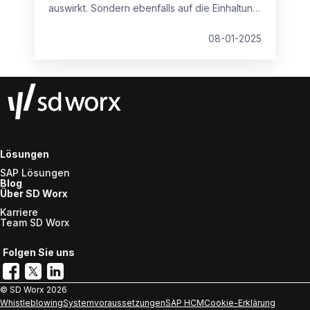
auswirkt. Sondern ebenfalls auf die Einhaltung
von Vorschriften, die Integration und die
Mitarbeiterzufriedenheit. Deshalb sollten Sie
08-01-2025
bei der Wahl der Software auf folgende
Kriterien achten.
Lösungen
SAP Lösungen
Blog
Über SD Worx
Karriere
Team SD Worx
Folgen Sie uns
© SD Worx
2026
Whistleblowing
Systemvoraussetzungen
SAP HCM
Cookie-Erklärung