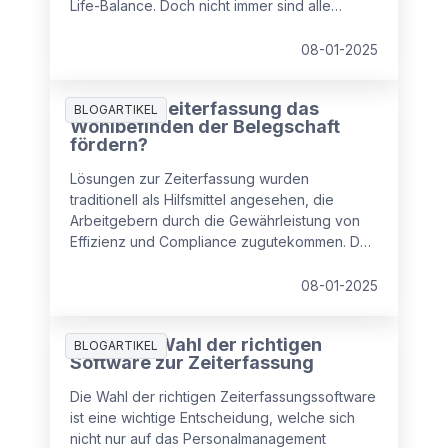
Life-Balance. Doch nicht immer sind alle
Mitarbeitenden davon überzeugt. Wie können
Sie also Ihre Belegschaft komplett an Bord
08-01-2025
holen? Antworten gibt es hier.
Wie kann Zeiterfassung das
BLOGARTIKEL
Wohlbefinden der Belegschaft
fördern?
Lösungen zur Zeiterfassung wurden
traditionell als Hilfsmittel angesehen, die
Arbeitgebern durch die Gewährleistung von
Effizienz und Compliance zugutekommen. Da
die Vereinbarkeit von Beruf und Privatleben
jedoch immer mehr an Bedeutung gewinnt,
08-01-2025
liegt es auf der Hand, dass Lösungen zur
Zeiterfassung auch ein erhebliches Potenzial
Tipps zur Wahl der richtigen
zur Förderung des Wohlbefindens der
BLOGARTIKEL
Software zur Zeiterfassung
Mitarbeiter bergen.
Die Wahl der richtigen Zeiterfassungssoftware
ist eine wichtige Entscheidung, welche sich
nicht nur auf das Personalmanagement