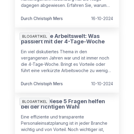
dagegen abgewiesen. Erfahren Sie, warum
das Gericht zugunsten des Arbeitgebers
entschied und welche arbeitsrechtlichen
Durch Christoph Mers
16-10-2024
Regelungen in der Schweiz gelten.
Blick auf die Arbeitswelt: Was
BLOGARTIKEL
passiert mit der 4-Tage-Woche
Ein viel diskutiertes Thema in den
vergangenen Jahren war und ist immer noch
die 4-Tage-Woche. Bringt es Vorteile oder
führt eine verkürzte Arbeitswoche zu weniger
Produktivität? Ein Blick auf die Arbeitswelt und
wie es um die 4-Tage-Woche steht.
Durch Christoph Mers
10-10-2024
PEP-Tool: Diese 5 Fragen helfen
BLOGARTIKEL
bei der richtigen Wahl
Eine effiziente und transparente
Personaleinsatzplanung ist in jeder Branche
wichtig und von Vorteil. Noch wichtiger ist,