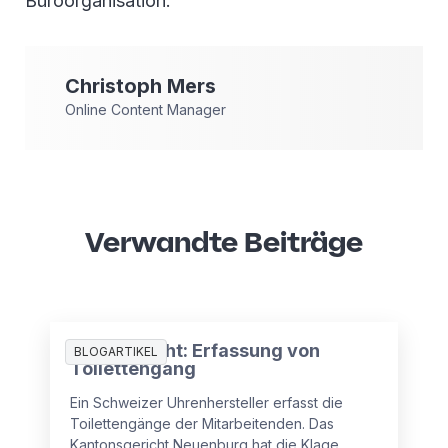
Büroorganisation.
Christoph
Mers
Online Content Manager
Verwandte Beiträge
Arbeitsrecht: Erfassung von
BLOGARTIKEL
Toilettengang
Ein Schweizer Uhrenhersteller erfasst die
Toilettengänge der Mitarbeitenden. Das
Kantonsgericht Neuenburg hat die Klage