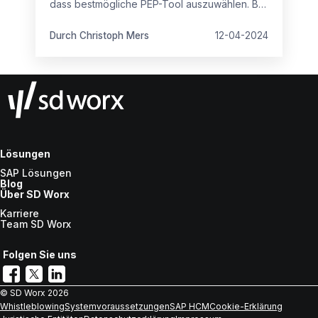
dass bestmögliche PEP-Tool auszuwählen. Bei
der Entscheidungsfindung sollten diese fünf
Fragen in Betracht gezogen werden.
Durch Christoph Mers
12-04-2024
Lösungen
SAP Lösungen
Blog
Über SD Worx
Karriere
Team SD Worx
Folgen Sie uns
© SD Worx
2026
Whistleblowing
Systemvoraussetzungen
SAP HCM
Cookie-Erklärung