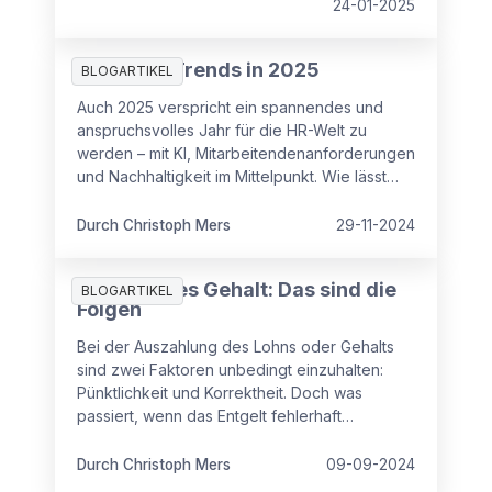
24-01-2025
Top 5 HR-Trends in 2025
BLOGARTIKEL
Auch 2025 verspricht ein spannendes und
anspruchsvolles Jahr für die HR-Welt zu
werden – mit KI, Mitarbeitendenanforderungen
und Nachhaltigkeit im Mittelpunkt. Wie lässt
sich die KI mit menschlichen Fähigkeiten und
Stärken in Einklang bringen? Welche
Durch Christoph Mers
29-11-2024
Rahmenbedingungen sind nötig, um KI
verantwortungsvoll einzusetzen? Und
Fehlerhaftes Gehalt: Das sind die
BLOGARTIKEL
Folgen
Bei der Auszahlung des Lohns oder Gehalts
sind zwei Faktoren unbedingt einzuhalten:
Pünktlichkeit und Korrektheit. Doch was
passiert, wenn das Entgelt fehlerhaft
ausgezahlt wurde? Wie reagieren die
Mitarbeitenden darauf?
Durch Christoph Mers
09-09-2024